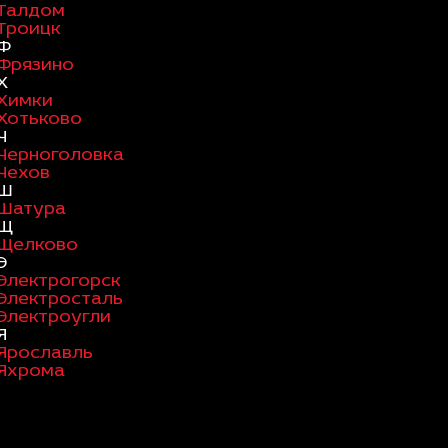
Талдом
Троицк
Ф
Фрязино
Х
Химки
Хотьково
Ч
Черноголовка
Чехов
Ш
Шатура
Щ
Щелково
Э
Электрогорск
Электросталь
Электроугли
Я
Ярославль
Яхрома