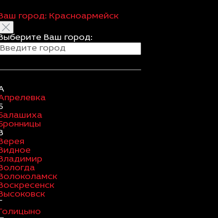
Ваш город:
Красноармейск
Выберите Ваш город:
А
Апрелевка
Б
Балашиха
Бронницы
В
Верея
Видное
Владимир
Вологда
Волоколамск
Воскресенск
Высоковск
Г
Голицыно