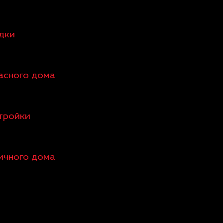
едки
касного дома
стройки
пичного дома