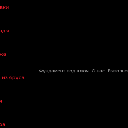
овки
анды
ажа
Фундамент под ключ
О нас
Выполне
 из бруса
я
ра