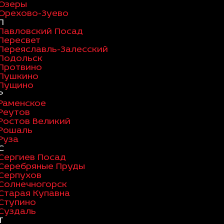
Озеры
Орехово-Зуево
П
Павловский Посад
Пересвет
Переяславль-Залесский
Подольск
Протвино
Пушкино
Пущино
Р
Раменское
Реутов
Ростов Великий
Рошаль
Руза
С
Сергиев Посад
Серебряные Пруды
Серпухов
Солнечногорск
Старая Купавна
Ступино
Суздаль
Т