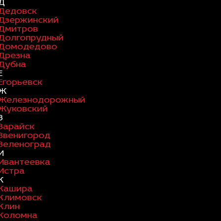
Д
Дедовск
Дзержинский
Дмитров
Долгопрудный
Домодедово
Дрезна
Дубна
Е
Егорьевск
Ж
Железнодорожный
Жуковский
З
Зарайск
Звенигород
Зеленоград
И
Ивантеевка
Истра
К
Кашира
Климовск
Клин
Коломна