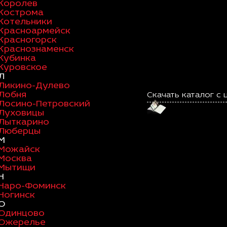
Королев
Кострома
Котельники
Красноармейск
Красногорск
Краснознаменск
Кубинка
Куровское
Л
Ликино-Дулево
Лобня
Скачать каталог с 
Лосино-Петровский
Луховицы
Лыткарино
Люберцы
М
Можайск
Москва
Мытищи
Н
Наро-Фоминск
Ногинск
О
Одинцово
Ожерелье