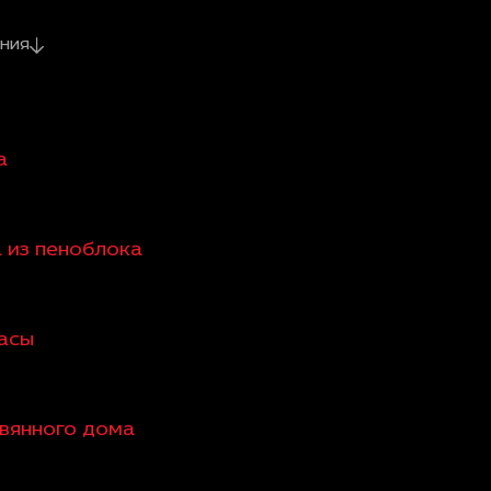
ния
а
а из пеноблока
расы
евянного дома