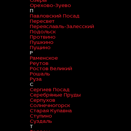
Озеры
Орехово-Зуево
П
Павловский Посад
Пересвет
Переяславль-Залесский
Подольск
Протвино
Пушкино
Пущино
Р
Раменское
Реутов
Ростов Великий
Рошаль
Руза
С
Сергиев Посад
Серебряные Пруды
Серпухов
Солнечногорск
Старая Купавна
Ступино
Суздаль
Т