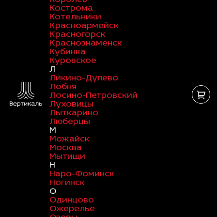
Кострома
Котельники
Красноармейск
Красногорск
Краснознаменск
Кубинка
Куровское
Л
Ликино-Дулево
Лобня
Лосино-Петровский
Луховицы
Лыткарино
Люберцы
М
Можайск
Москва
Мытищи
Н
Наро-Фоминск
Ногинск
О
Одинцово
Ожерелье