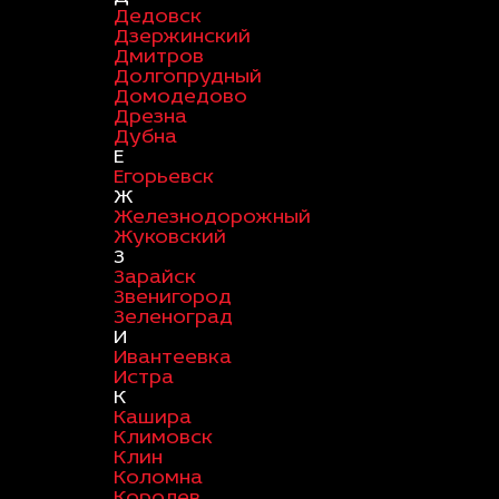
Дедовск
Дзержинский
Дмитров
Долгопрудный
Домодедово
Дрезна
Дубна
Е
Егорьевск
Ж
Железнодорожный
Жуковский
З
Зарайск
Звенигород
Зеленоград
И
Ивантеевка
Истра
К
Кашира
Климовск
Клин
Коломна
Королев