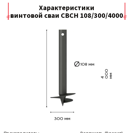
Характеристики
винтовой сваи СВСН 108/300/4000
108 мм
0
0
м
4 0
м
300 мм