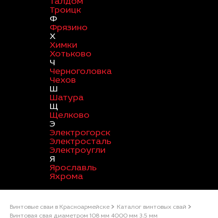
Талдом
Троицк
Ф
Фрязино
Х
Химки
Хотьково
Ч
Черноголовка
Чехов
Ш
Шатура
Щ
Щелково
Э
Электрогорск
Электросталь
Электроугли
Я
Ярославль
Яхрома
Винтовые сваи в Красноармейске
Каталог винтовых свай
Винтовая свая диаметром 108 мм 4000 мм 3.5 мм