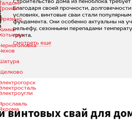
Строительство дома из пеноблока требует 
Талдом
Благодаря своей прочности, долговечности
Троицк
Ф
условиях, винтовые сваи стали популярны
Фрязино
фундамента. Они особенно актуальны на у
Х
рельефу, сезонными перепадами температу
Химки
Хотьково
грунта.
Ч
Смотреть еще
Черноголовка
Чехов
Ш
Шатура
Щ
Щелково
Э
Электрогорск
Электросталь
Электроугли
Я
Ярославль
ки
винтовых свай
для до
Яхрома