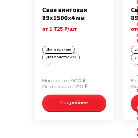
Свая винтовая
Св
89х1500х4 мм
89
от 1 725 ₽/шт
от
Для веранды
Д
Для пристройки
Д
Винтовые сваи в Красноармейске
от производителя
Еще
Ещ
Монтаж от 900 ₽
Мо
Оголовок от 210 ₽
Ог
Подробнее