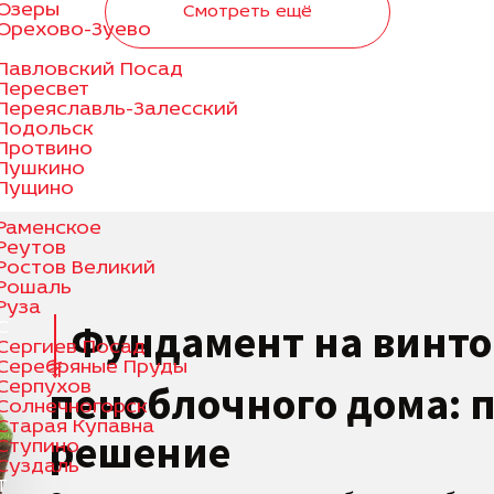
Озеры
Смотреть ещё
Орехово-Зуево
П
Павловский Посад
Пересвет
Переяславль-Залесский
Подольск
Протвино
Пушкино
Пущино
Р
Раменское
Реутов
Ростов Великий
Рошаль
Руза
Фундамент на винто
С
Сергиев Посад
Серебряные Пруды
пеноблочного дома: 
Серпухов
Солнечногорск
Старая Купавна
решение
Ступино
Суздаль
Т