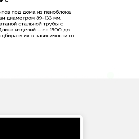
ние
тов под дома из пеноблока
аи диаметром 89–133 мм,
атаной стальной трубы с
Длина изделий — от 1500 до
одбирать их в зависимости от
рактеристик грунта на
ром 250–350 мм
есущую способность и
ие нагрузки на плотные
й варьируется от 10.5 до 63
чной, так и механизированный
 объема работ.
ные работы
Контакты
Статьи
Калькулятор
нту под дом из пеноблока
равнительно небольшой
 требуют равномерного
 так как материал
 деформациям. Свайно-
олненный на опорах
еличенной лопастью,
ть здания и минимизирует