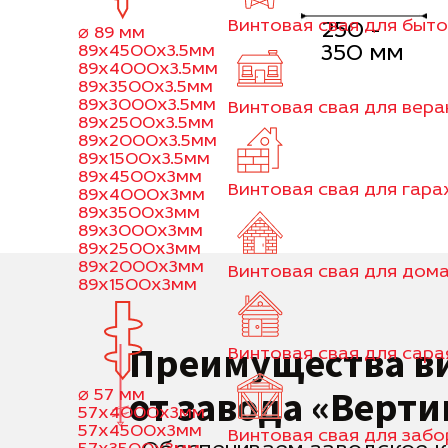
Винтовая свая для быт
250 -
⌀ 89 мм
89x4500x3.5мм
350 мм
89x4000x3.5мм
89x3500x3.5мм
89x3000x3.5мм
Винтовая свая для вер
89x2500x3.5мм
89x2000x3.5мм
89x1500x3.5мм
89x4500x3мм
Винтовая свая для гар
89x4000x3мм
89x3500x3мм
89x3000x3мм
89x2500x3мм
89x2000x3мм
Винтовая свая для дома
89x1500x3мм
Преимущества в
Винтовая свая для сара
от завода «Верти
⌀ 57 мм
57x4000x3мм
57x4500x3мм
Винтовая свая для забо