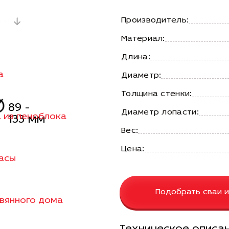
Производитель:
ния
Материал:
Длина:
а
Диаметр:
Толщина стенки:
89 -
Диаметр лопасти:
а из пеноблока
133 мм
Вес:
Цена:
расы
Подобрать сваи и
евянного дома