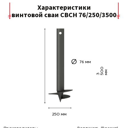
Характеристики
винтовой сваи СВСН 76/250/3500
76 мм
0
0
м
3 5
м
250 мм