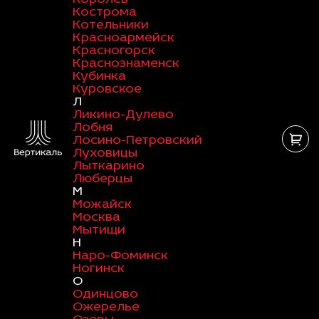
Кострома
Котельники
Красноармейск
Красногорск
Краснознаменск
Кубинка
Куровское
Л
Ликино-Дулево
Лобня
Лосино-Петровский
Луховицы
Лыткарино
Люберцы
М
Можайск
Москва
Мытищи
Н
Наро-Фоминск
Ногинск
О
Одинцово
Ожерелье