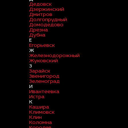
Дедовск
Дзержинский
Дмитров
Долгопрудный
Домодедово
Дрезна
Дубна
Е
Егорьевск
Ж
Железнодорожный
Жуковский
З
Зарайск
Звенигород
Зеленоград
И
Ивантеевка
Истра
К
Кашира
Климовск
Клин
Коломна
Королев