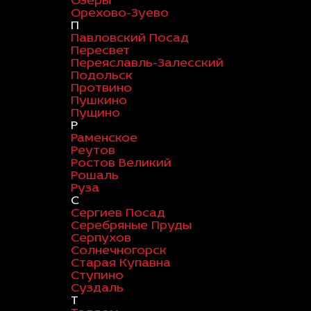
Озеры
Орехово-Зуево
П
Павловский Посад
Пересвет
Переяславль-Залесский
Подольск
Протвино
Пушкино
Пущино
Р
Раменское
Реутов
Ростов Великий
Рошаль
Руза
С
Сергиев Посад
Серебряные Пруды
Серпухов
Солнечногорск
Старая Купавна
Ступино
Суздаль
Т