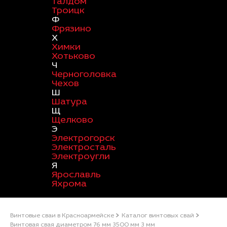
Талдом
Троицк
Ф
Фрязино
Х
Химки
Хотьково
Ч
Черноголовка
Чехов
Ш
Шатура
Щ
Щелково
Э
Электрогорск
Электросталь
Электроугли
Я
Ярославль
Яхрома
Винтовые сваи в Красноармейске
Каталог винтовых свай
Винтовая свая диаметром 76 мм 3500 мм 3 мм