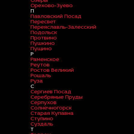
Озеры
Орехово-Зуево
П
Павловский Посад
Пересвет
Переяславль-Залесский
Подольск
Протвино
Пушкино
Пущино
Р
Раменское
Реутов
Ростов Великий
Рошаль
Руза
С
Сергиев Посад
Серебряные Пруды
Серпухов
Солнечногорск
Старая Купавна
Ступино
Суздаль
Т