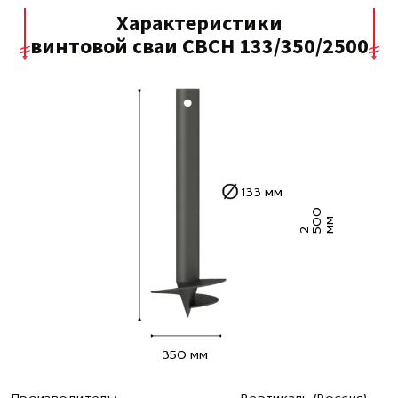
Характеристики
винтовой сваи СВСН 133/350/2500
133 мм
0
0
м
2 5
м
350 мм