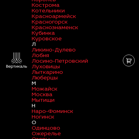
Кострома
Котельники
Красноармейск
Красногорск
Краснознаменск
Кубинка
Куровское
Л
Ликино-Дулево
Лобня
Лосино-Петровский
Луховицы
Лыткарино
Люберцы
М
Можайск
Москва
Мытищи
Н
Наро-Фоминск
Ногинск
О
Одинцово
Ожерелье