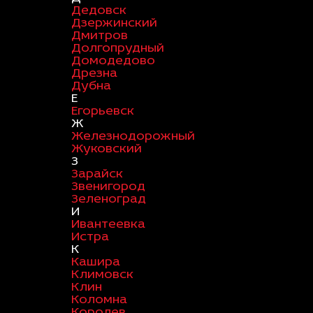
Дедовск
Дзержинский
Дмитров
Долгопрудный
Домодедово
Дрезна
Дубна
Е
Егорьевск
Ж
Железнодорожный
Жуковский
З
Зарайск
Звенигород
Зеленоград
И
Ивантеевка
Истра
К
Кашира
Климовск
Клин
Коломна
Королев