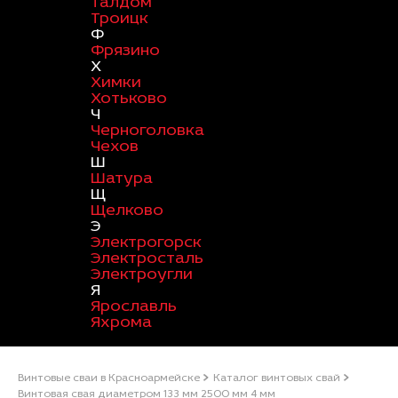
Талдом
Троицк
Ф
Фрязино
Х
Химки
Хотьково
Ч
Черноголовка
Чехов
Ш
Шатура
Щ
Щелково
Э
Электрогорск
Электросталь
Электроугли
Я
Ярославль
Яхрома
Винтовые сваи в Красноармейске
Каталог винтовых свай
Винтовая свая диаметром 133 мм 2500 мм 4 мм